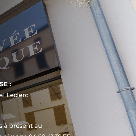
E :
al Leclerc
 à présent au