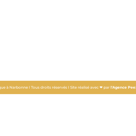
ue à Narbonne I Tous droits réservés I Site réalisé avec ❤ par
l'Agence Pee